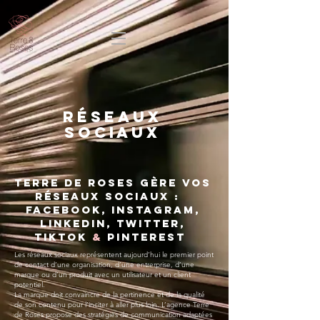
RéSEAUX
SOCIAUX
Terre de Roses gère vos
réseaux sociaux :
Facebook, instagram,
LINKEDIN, TWITTER,
TIKTOK
&
pinterest
Les réseaux sociaux représentent aujourd’hui le premier point
de contact d’une organisation, d’une entrerprise, d’une
marque ou d’un produit avec un utilisateur et un client
potentiel.
La marque doit convaincre de la pertinence et de la qualité
de son contenu pour l’inciter à aller plus loin. L’agence Terre
de Roses propose des stratégies de communication adaptées